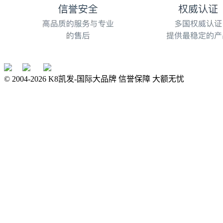
© 2004-
2026
K8凯发-国际大品牌 信誉保障 大额无忧