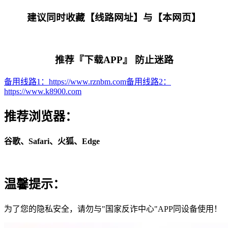
建议同时收藏【线路网址】与【本网页】
推荐『下载APP』 防止迷路
备用线路
1
：
https://www.rznbm.com
备用线路
2
：
https://www.k8900.com
推荐浏览器：
谷歌、Safari、火狐、Edge
温馨提示：
为了您的隐私安全，请勿与"国家反诈中心"APP同设备使用！