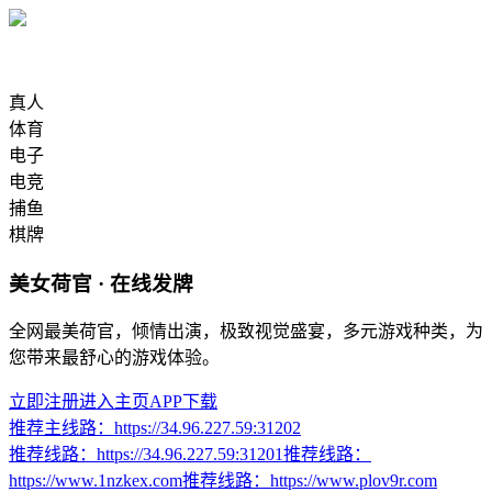
真人
体育
电子
电竞
捕鱼
棋牌
美女荷官 · 在线发牌
全网最美荷官，倾情出演，极致视觉盛宴，多元游戏种类，为
您带来最舒心的游戏体验。
立即注册
进入主页
APP下载
推荐主线路：
https://34.96.227.59:31202
推荐线路：
https://34.96.227.59:31201
推荐线路：
https://www.1nzkex.com
推荐线路：
https://www.plov9r.com