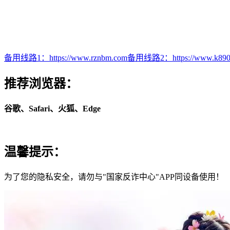
备用线路
1
：
https://www.rznbm.com
备用线路
2
：
https://www.k89
推荐浏览器：
谷歌、Safari、火狐、Edge
温馨提示：
为了您的隐私安全，请勿与"国家反诈中心"APP同设备使用！