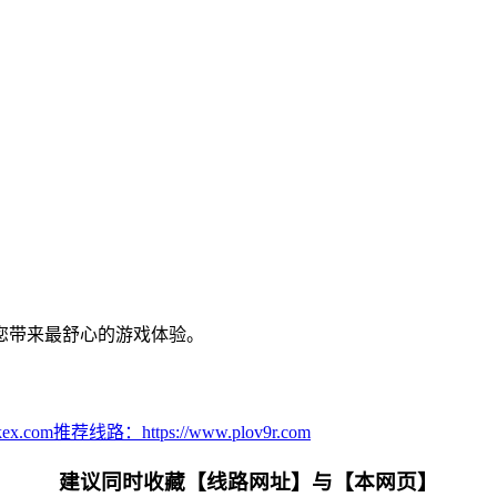
您带来最舒心的游戏体验。
kex.com
推荐线路：
https://www.plov9r.com
建议同时收藏【线路网址】与【本网页】