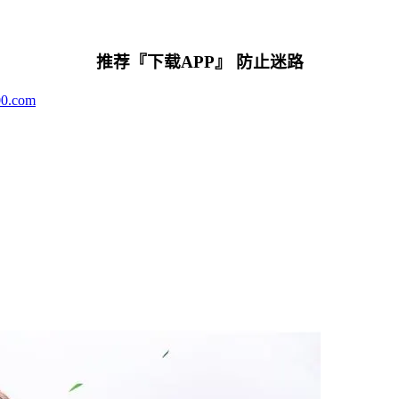
推荐『下载APP』 防止迷路
00.com